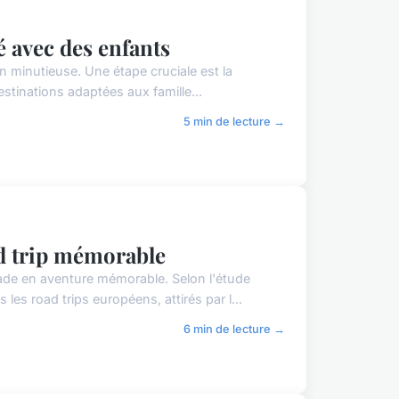
é avec des enfants
n minutieuse. Une étape cruciale est la
destinations adaptées aux famille...
5 min de lecture →
ad trip mémorable
pade en aventure mémorable. Selon l'étude
s road trips européens, attirés par l...
6 min de lecture →