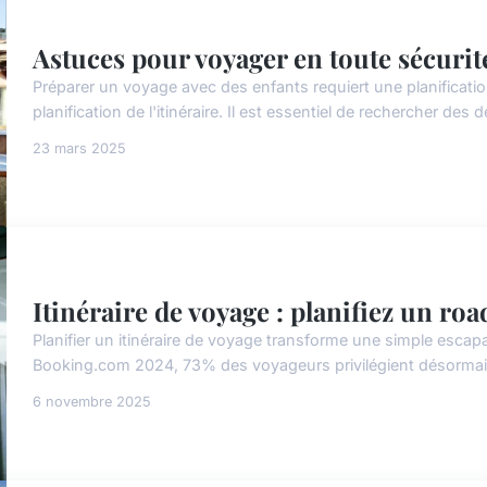
Astuces pour voyager en toute sécurit
Préparer un voyage avec des enfants requiert une planificatio
planification de l'itinéraire. Il est essentiel de rechercher des 
23 mars 2025
Itinéraire de voyage : planifiez un ro
Planifier un itinéraire de voyage transforme une simple esca
Booking.com 2024, 73% des voyageurs privilégient désormais le
6 novembre 2025