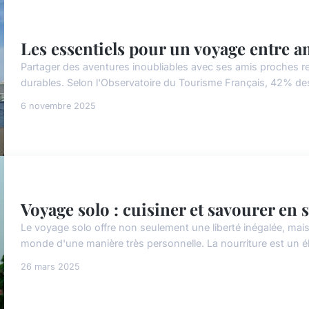
Les essentiels pour un voyage entre a
Partager des aventures inoubliables avec ses amis proches re
durables. Selon l'Observatoire du Tourisme Français, 42% des 
6 novembre 2025
Voyage solo : cuisiner et savourer en 
Le voyage solo offre non seulement une liberté inégalée, mais
monde d'une manière très personnelle. La nourriture est un él
26 mars 2025