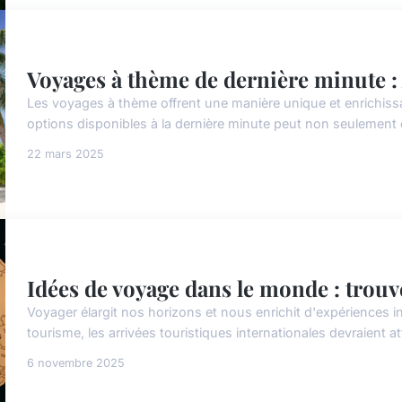
Voyages à thème de dernière minute : A
Les voyages à thème offrent une manière unique et enrichissa
options disponibles à la dernière minute peut non seulement 
22 mars 2025
Idées de voyage dans le monde : trouv
Voyager élargit nos horizons et nous enrichit d'expériences i
tourisme, les arrivées touristiques internationales devraient att
6 novembre 2025