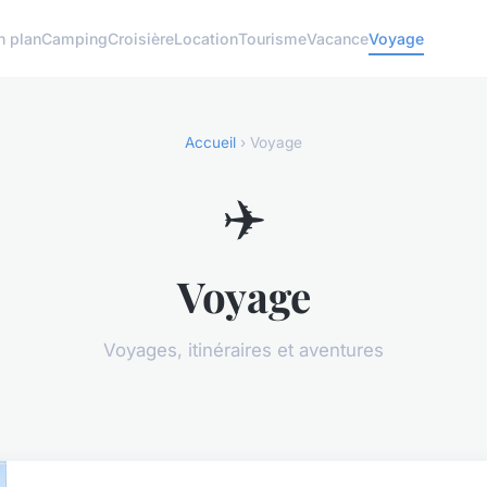
n plan
Camping
Croisière
Location
Tourisme
Vacance
Voyage
Accueil
› Voyage
✈️
Voyage
Voyages, itinéraires et aventures