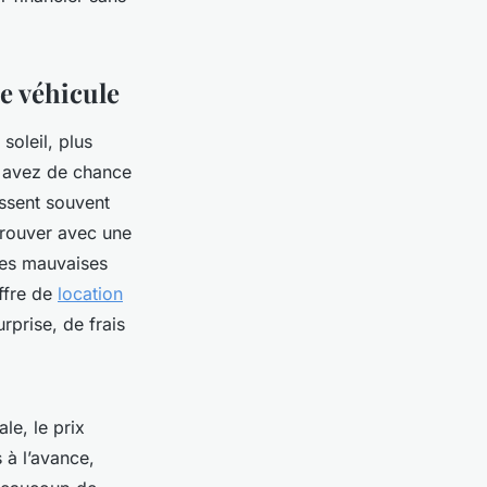
de véhicule
soleil, plus
s avez de chance
issent souvent
trouver avec une
 les mauvaises
ffre de
location
rprise, de frais
le, le prix
 à l’avance,