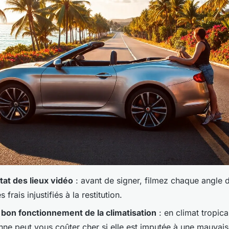
état des lieux vidéo
: avant de signer, filmez chaque angle d
s frais injustifiés à la restitution.
e bon fonctionnement de la climatisation
: en climat tropica
nne peut vous coûter cher si elle est imputée à une mauvaise