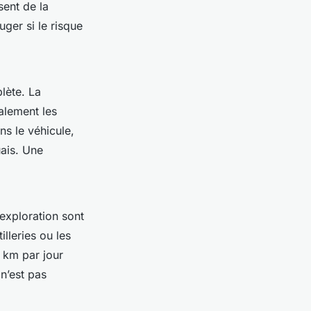
sent de la
ger si le risque
lète. La
alement les
ns le véhicule,
uais. Une
exploration sont
lleries ou les
 km par jour
 n’est pas