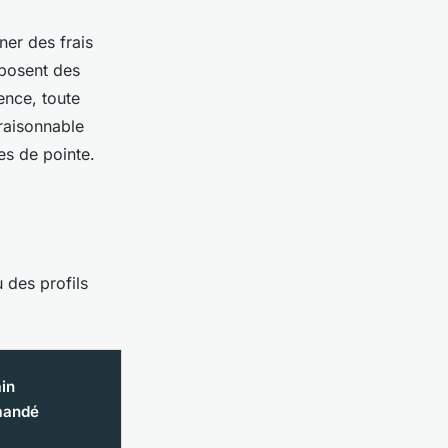
ner des frais
oposent des
sence, toute
raisonnable
es de pointe.
 des profils
ain
mandé