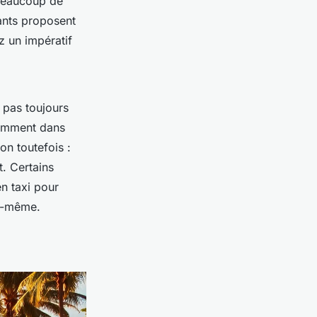
 Beaucoup de
ants proposent
z un impératif
 pas toujours
tamment dans
on toutefois :
t. Certains
en taxi pour
le-même.