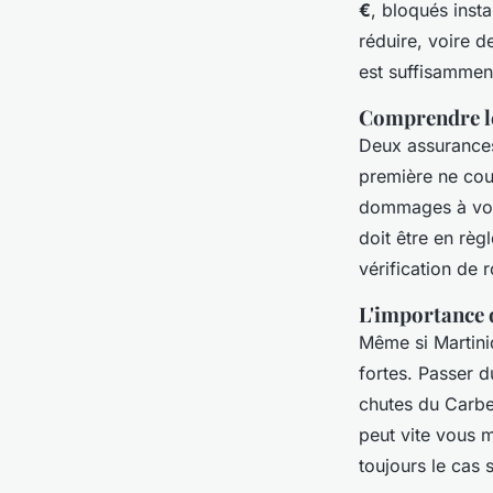
€
, bloqués inst
réduire, voire d
est suffisamment
Comprendre le
Deux assurances 
première ne couv
dommages à votre
doit être en règl
vérification de 
L'importance 
Même si Martiniq
fortes. Passer d
chutes du Carbet
peut vite vous me
toujours le cas s