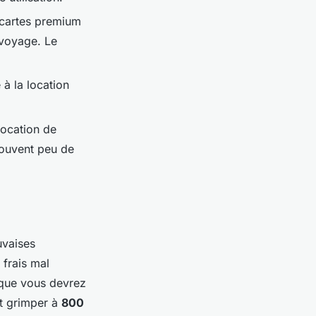
 cartes premium
 voyage. Le
à la location
 location de
souvent peu de
uvaises
 frais mal
l que vous devrez
t grimper à
800