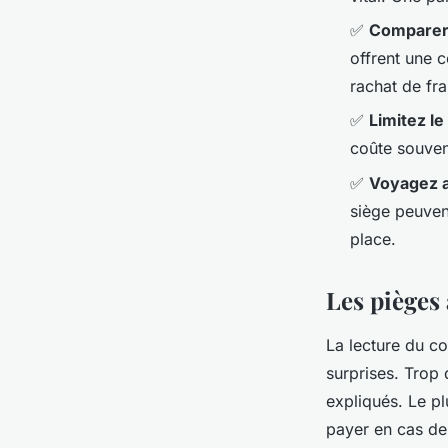
✅
Comparer 
offrent une 
rachat de fra
✅
Limitez l
coûte souven
✅
Voyagez a
siège peuven
place.
Les pièges 
La lecture du co
surprises. Trop
expliqués. Le pl
payer en cas de