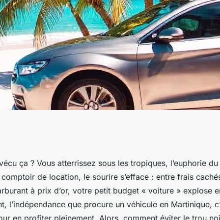
n Martinique : top
écu ça ? Vous atterrissez sous les tropiques, l’euphorie du
u comptoir de location, le sourire s’efface : entre frais cach
s!
arburant à prix d’or, votre petit budget « voiture » explose 
nt, l’indépendance que procure un véhicule en Martinique, c
ur en profiter pleinement. Alors, comment éviter le trou noi