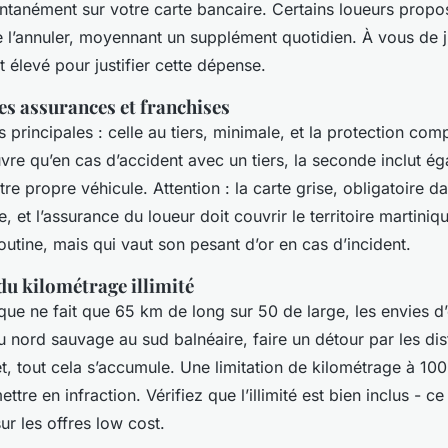
antanément sur votre carte bancaire. Certains loueurs propo
e l’annuler, moyennant un supplément quotidien. À vous de ju
 élevé pour justifier cette dépense.
s assurances et franchises
principales : celle au tiers, minimale, et la protection comp
re qu’en cas d’accident avec un tiers, la seconde inclut ég
 propre véhicule. Attention : la carte grise, obligatoire da
e, et l’assurance du loueur doit couvrir le territoire martiniq
routine, mais qui vaut son pesant d’or en cas d’incident.
du kilométrage illimité
ue ne fait que 65 km de long sur 50 de large, les envies d’
u nord sauvage au sud balnéaire, faire un détour par les disti
, tout cela s’accumule. Une limitation de kilométrage à 100
ttre en infraction. Vérifiez que l’illimité est bien inclus - ce
ur les offres low cost.