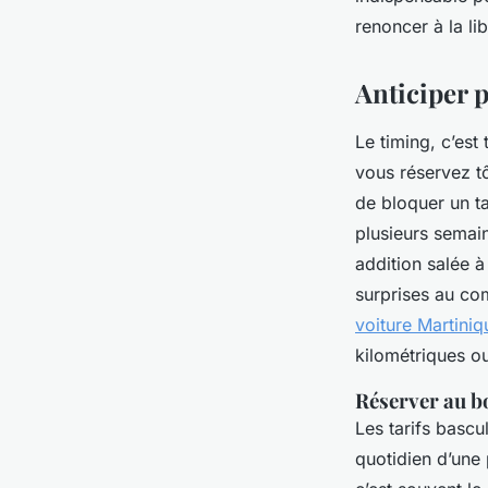
Gervais
•
26/03/2026 19:47
•
10 min de lecture
renoncer à la li
Anticiper p
Le timing, c’est
vous réservez tô
de bloquer un ta
plusieurs semain
addition salée à
surprises au co
voiture Martiniq
kilométriques ou
Réserver au bo
Les tarifs bascu
quotidien d’une 