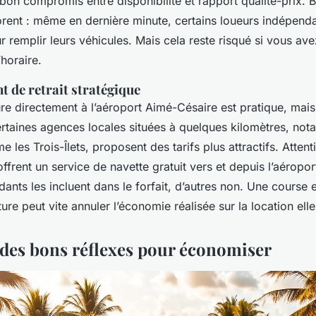
 bon compromis entre disponibilité et rapport qualité-prix.
orent : même en dernière minute, certains loueurs indépend
 remplir leurs véhicules. Mais cela reste risqué si vous ave
horaire.
nt de retrait stratégique
re directement à l’aéroport Aimé-Césaire est pratique, mais
taines agences locales situées à quelques kilomètres, no
les Trois-Îlets, proposent des tarifs plus attractifs. Attenti
 offrent un service de navette gratuit vers et depuis l’aéropor
ants les incluent dans le forfait, d’autres non. Une course 
ture peut vite annuler l’économie réalisée sur la location el
 des bons réflexes pour économiser