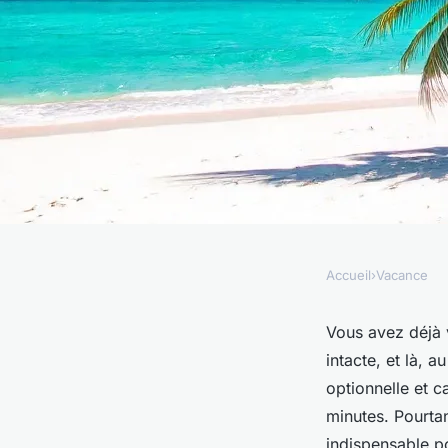
Accueil
›
Vacance
VACANCE
Louer une voiture e
Vous avez déjà v
intacte, et là, a
astuces économique
optionnelle et c
minutes. Pourta
indispensable po