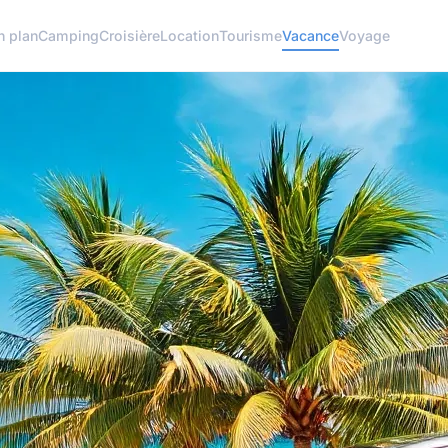
n plan
Camping
Croisière
Location
Tourisme
Vacance
Voyage