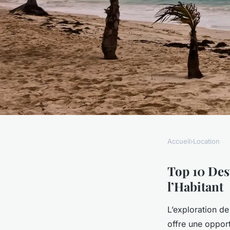
Accueil
›
Location
LOCATION
10 destinations pop
Top 10 Des
l’Habitant
location de chambre 
L’exploration d
offre une opport