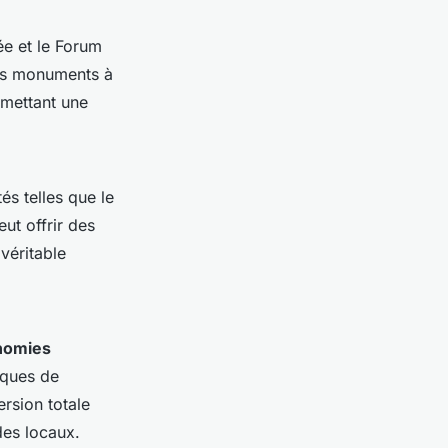
ée et le Forum
ces monuments à
rmettant une
és telles que le
ut offrir des
 véritable
nomies
iques de
rsion totale
des locaux.