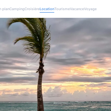
n plan
Camping
Croisière
Location
Tourisme
Vacance
Voyage