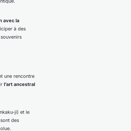
ntique.
 avec la
iciper à des
 souvenirs
t une rencontre
ir
l’art ancestral
kaku-ji) et le
t sont des
olue.