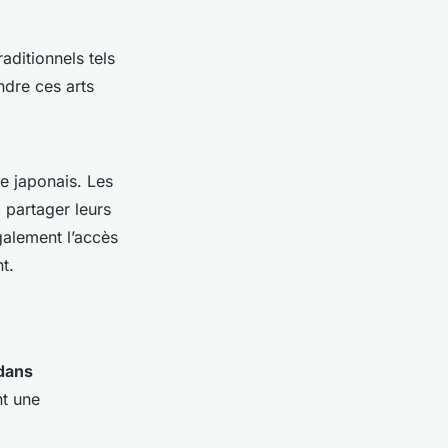
aditionnels tels
ndre ces arts
e japonais. Les
 partager leurs
galement l’accès
t.
dans
nt une