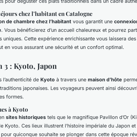
ts pour déguster ces plats traditionnels dans un cadre authe
séjours chez l’habitant en Catalogne
ion de chambre chez l’habitant
vous garantit une
connexion
e
. Vous bénéficierez d’un accueil chaleureux et pourrez part
es uniques. Cette expérience enrichissante vous laissera des
t en vous assurant une sécurité et un confort optimal.
 3 : Kyoto, Japon
 l’authenticité de
Kyoto
à travers une
maison d’hôte
perme
 traditions japonaises. Les voyageurs peuvent ainsi découvr
les formes.
ues à Kyoto
 en
sites historiques
tels que le magnifique Pavillon d’Or (Kin
de Kyoto. Ces lieux illustrent l’histoire impériale du Japon e
 pour quiconque souhaite se plonger dans cette époque rév