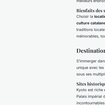
meilleurs endroi
Bienfaits des 
Choisir la
locat
culture catalan
traditions local
mémorables, tou
Destination
S’immerger dans
unique avec les
sous ses multip
Sites historiq
Kyoto est riche
Palais impérial 
incontournables