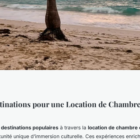
ulaires pour une
tinations pour une Location de Chambre
chez l'habitant
e
destinations populaires
à travers la
location de chambre 
unité unique d’immersion culturelle. Ces expériences enric