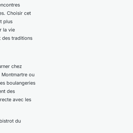
rencontres
s. Choisir cet
t plus
 la vie
 des traditions
urner chez
Montmartre ou
res boulangeries
ent des
irecte avec les
bistrot du