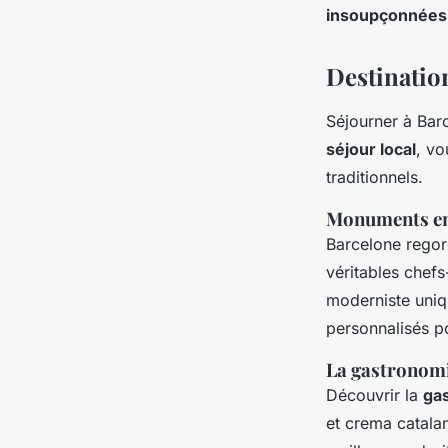
insoupçonnées
Destinatio
Séjourner à Bar
séjour local
, vo
traditionnels.
Monuments em
Barcelone regor
véritables chefs
moderniste uniqu
personnalisés p
La gastronomie
Découvrir la
ga
et crema catalan