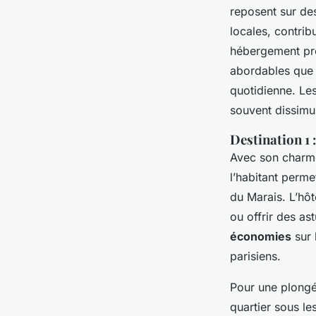
Juliette
•
9 mars 2025
•
10 min de lecture
reposent sur des 
locales, contrib
hébergement pré
abordables que l
quotidienne. Les
souvent dissimul
Destination 1 
Avec son charm
l’habitant perm
du Marais. L’hôt
ou offrir des as
économies
sur 
parisiens.
Pour une plongée
quartier sous l