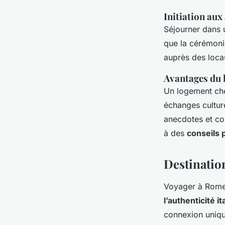
Initiation aux
Séjourner dans u
que la cérémoni
auprès des locau
Avantages du 
Un logement che
échanges culture
anecdotes et co
à des
conseils 
Destination
Voyager à Rome,
l’authenticité i
connexion unique