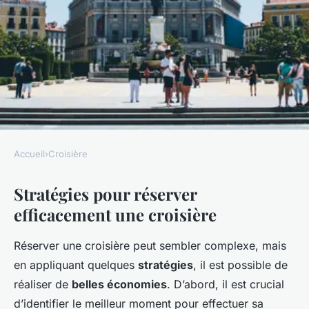
Accueil
›
Croisière
CROISIÈRE
Stratégies pour réserver
Astuces inédites pour réserver
efficacement une croisière
une croisière à moindre coût
sans vous ruiner
Réserver une croisière peut sembler complexe, mais
en appliquant quelques
stratégies
, il est possible de
Juliette
•
1 mars 2025
•
6 min de lecture
réaliser de
belles économies
. D’abord, il est crucial
d’identifier le meilleur moment pour effectuer sa